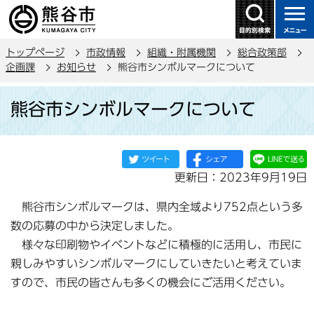
こ
の
ペ
トップページ
市政情報
組織・附属機関
総合政策部
ー
企画課
お知らせ
熊谷市シンボルマークについて
ジ
本
の
熊谷市シンボルマークについて
文
先
こ
頭
こ
で
か
す
更新日：2023年9月19日
ら
熊谷市シンボルマークは、県内全域より752点という多
数の応募の中から決定しました。
様々な印刷物やイベントなどに積極的に活用し、市民に
親しみやすいシンボルマークにしていきたいと考えていま
すので、市民の皆さんも多くの機会にご活用ください。