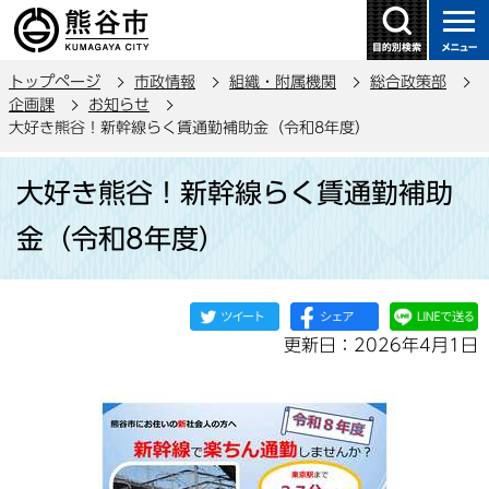
こ
の
ペ
トップページ
市政情報
組織・附属機関
総合政策部
ー
企画課
お知らせ
ジ
大好き熊谷！新幹線らく賃通勤補助金（令和8年度）
の
本
先
大好き熊谷！新幹線らく賃通勤補助
文
頭
こ
で
金（令和8年度）
こ
す
か
ら
更新日：2026年4月1日