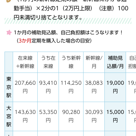
勤手当）×2分の1（2万円上限）（注意）100
円未満切り捨てとなります。
1か月の補助見込額、自己負担額はこうなります！
（
3か月
定期を購入した場合の目安）
在来線
うち在
うち新幹
新幹線/
補助見
自
+新幹線
来線
線
月
込額/月
担
東
207,660
93,410
114,250
38,083
19,000
19
京
円
円
円
円
円
駅
大
143,630
53,350
90,280
30,093
15,000
15
宮
円
円
円
円
円
駅