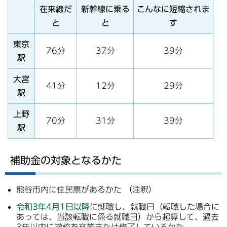
在来線だ
新幹線に乗る
こんなに短縮されま
と
と
す
東京
76分
37分
39分
駅
大宮
41分
12分
29分
駅
上野
70分
31分
39分
駅
補助金の対象となるかた
熊谷市内に住民票があるかた （注釈）
令和3年4月1日以降
に就職し、就職日（転職した場合に
あっては、当該転職に係る就職日）から起算して、過去