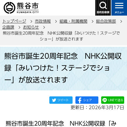
こ
の
ペ
トップページ
市政情報
組織・附属機関
総合政策部
ー
企画課
お知らせ
ジ
熊谷市誕生20周年記念 NHK公開収録「みいつけた！ステージで
の
ショー」が放送されます
先
本
頭
熊谷市誕生20周年記念 NHK公開収
文
で
こ
録「みいつけた！ステージでショ
す
こ
ー」が放送されます
か
ら
更新日：2026年3月17日
熊谷市誕生20周年記念 NHK公開収録「み