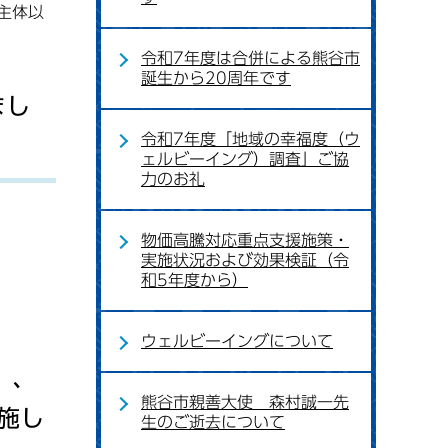
主体以
令和7年度は合併による熊谷市
誕生から20周年です
まし
令和7年度「地域の幸福度（ウ
ェルビーイング）調査」ご協
力のお礼
物価高騰対応重点支援施策・
実施状況および効果検証（令
和5年度から）
ウェルビーイングについて
）、
熊谷市親善大使 森村誠一先
施し
生のご逝去について