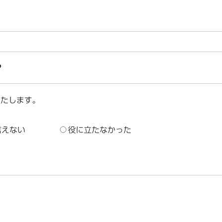
？
いたします。
言えない
役に立たなかった