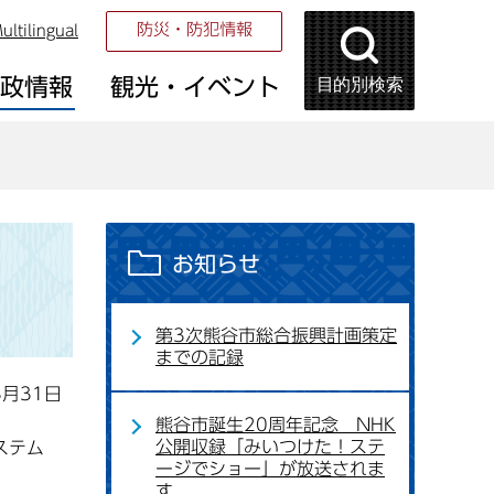
防災・防犯情報
ultilingual
目的別検索
市政情報
観光・イベント
お知らせ
第3次熊谷市総合振興計画策定
までの記録
3月31日
熊谷市誕生20周年記念 NHK
公開収録「みいつけた！ステ
ステム
ージでショー」が放送されま
す