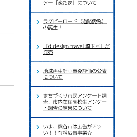
ター「恋たま」について
ラグビーロード（道路愛称）
の誕生！
『d design travel 埼玉号』が
発売
地域再生計画事後評価の公表
について
まちづくり市民アンケート調
査、市内在住高校生アンケー
ト調査の結果について
いま、熊谷市は広告がアツ
い！！有料広告事業☆