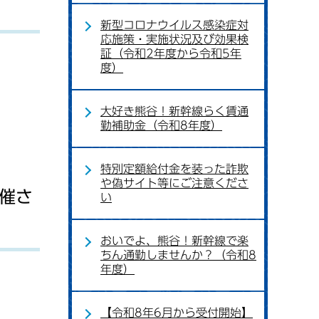
新型コロナウイルス感染症対
応施策・実施状況及び効果検
証（令和2年度から令和5年
度）
大好き熊谷！新幹線らく賃通
勤補助金（令和8年度）
特別定額給付金を装った詐欺
や偽サイト等にご注意くださ
開催さ
い
おいでよ、熊谷！新幹線で楽
ちん通勤しませんか？（令和8
年度）
【令和8年6月から受付開始】