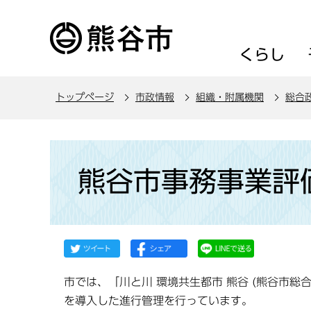
こ
の
ペ
くらし
ー
ジ
トップページ
市政情報
組織・附属機関
総合
の
先
頭
本
で
文
熊谷市事務事業評
す
こ
こ
か
ら
市では、「川と川 環境共生都市 熊谷 (熊谷市総
を導入した進行管理を行っています。