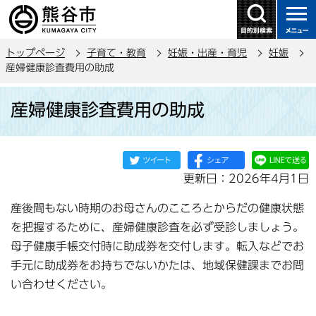
こ
の
ペ
トップページ
子育て・教育
妊娠・出産・育児
妊娠
ー
産婦健康診査費用の助成
ジ
本
の
産婦健康診査費用の助成
文
先
こ
頭
こ
で
か
す
更新日：2026年4月1日
ら
産後間もない時期のお母さんのこころとからだの健康状態
を把握するために、産婦健康診査を必ず受診しましょう。
母子健康手帳交付時に助成券を交付します。転入などでお
手元に助成券をお持ちでないかたは、地域保健課までお問
い合わせください。