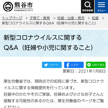
こ
の
ペ
トップページ
子育て・教育
妊娠・出産・育児
妊娠
ー
新型コロナウイルスに関するQ&A（妊婦や小児に関すること）
ジ
本
の
新型コロナウイルスに関する
文
先
こ
頭
Q&A（妊婦や小児に関すること）
こ
で
か
す
ら
更新日：2021年1月8日
厚生労働省では、現時点での知見に基づき、新型コロナウ
イルスに関する情報提供を行っています。
妊娠中のかたやそのご家族、妊婦および小さなお子さんと
接触する可能性のあるかたは、厚生労働省のページをご覧
ください。