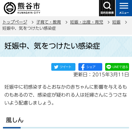
こ
の
ペ
トップページ
子育て・教育
妊娠・出産・育児
妊娠
ー
妊娠中、気をつけたい感染症
ジ
本
の
妊娠中、気をつけたい感染症
文
先
こ
頭
こ
で
か
す
更新日：2015年3月11日
ら
妊娠中に初感染するとおなかの赤ちゃんに影響を与えるも
のもあるので、感染症が疑われる人は妊婦さんにうつさな
いよう配慮しましょう。
風しん