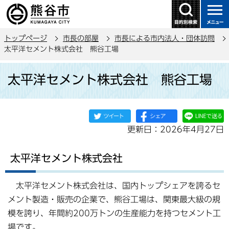
こ
の
ペ
トップページ
市長の部屋
市長による市内法人・団体訪問
ー
太平洋セメント株式会社 熊谷工場
ジ
本
の
太平洋セメント株式会社 熊谷工場
文
先
こ
頭
こ
で
か
す
更新日：2026年4月27日
ら
太平洋セメント株式会社
太平洋セメント株式会社は、国内トップシェアを誇るセ
メント製造・販売の企業で、熊谷工場は、関東最大級の規
模を誇り、年間約200万トンの生産能力を持つセメント工
場です。