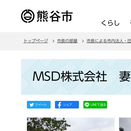
こ
の
ペ
くらし
ー
ジ
トップページ
市長の部屋
市長による市内法人・
の
先
頭
本
で
文
MSD株式会社 
す
こ
こ
か
ら