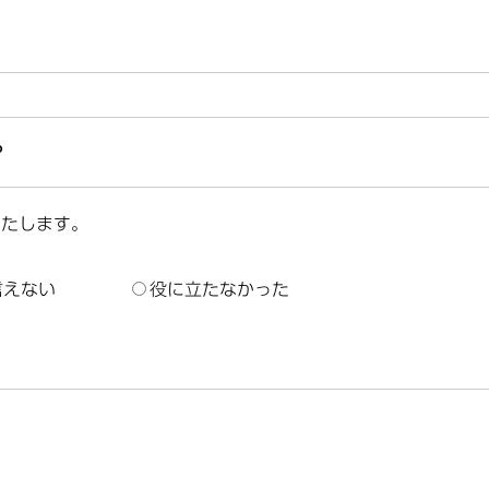
？
いたします。
言えない
役に立たなかった