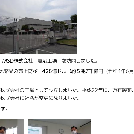
の
MSD株式会社 妻沼工場
を訪問しました。
用医薬品の売上高が
428億ドル（約５兆7千憶円
（令和4年6
株式会社の工場として設立しました。平成22年に、万有製薬
D株式会社に社名が変更になりました。
です。