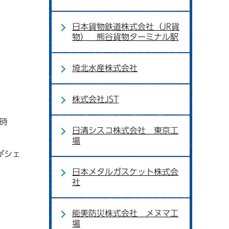
日本貨物鉄道株式会社（JR貨
物） 熊谷貨物ターミナル駅
埼北水産株式会社
株式会社JST
月時
日清シスコ株式会社 東京工
場
がシェ
日本メタルガスケット株式会
社
能美防災株式会社 メヌマ工
場