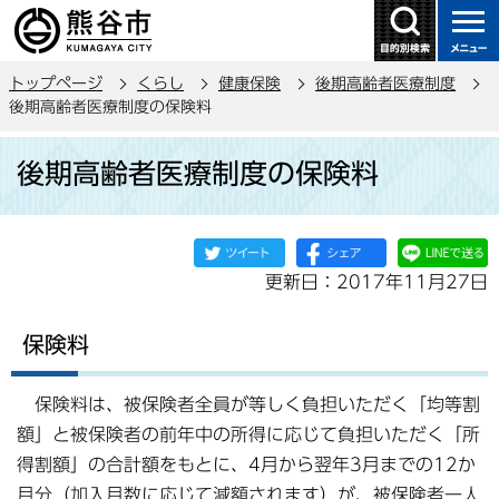
こ
の
ペ
トップページ
くらし
健康保険
後期高齢者医療制度
ー
後期高齢者医療制度の保険料
ジ
本
の
後期高齢者医療制度の保険料
文
先
こ
頭
こ
で
か
す
更新日：2017年11月27日
ら
保険料
保険料は、被保険者全員が等しく負担いただく「均等割
額」と被保険者の前年中の所得に応じて負担いただく「所
得割額」の合計額をもとに、4月から翌年3月までの12か
月分（加入月数に応じて減額されます）が、被保険者一人