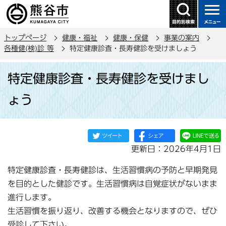
こ
の
ペ
トップページ
健康・福祉
健康・保健
事業の案内
ー
各種健(検)診 等
特定健康診査・長寿健診を受けましょう
ジ
本
の
特定健康診査・長寿健診を受けまし
文
先
こ
頭
ょう
こ
で
か
す
ら
更新日：2026年4月1日
特定健康診査・長寿健診は、生活習慣病の予防と早期発見
を目的とした健診です。生活習慣病は自覚症状がないまま
進行します。
生活習慣を振り返り、改善する機会となりますので、ぜひ
受診して下さい。