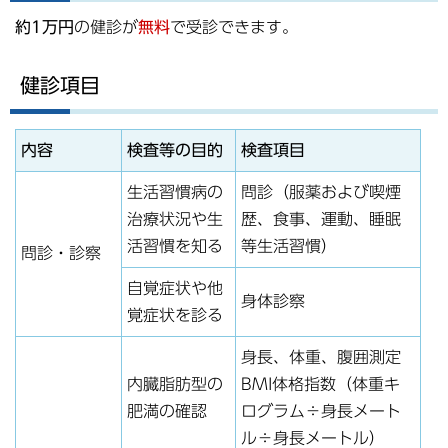
約1万円
の健診が
無料
で受診できます。
健診項目
内容
検査等の目的
検査項目
生活習慣病の
問診（服薬および喫煙
治療状況や生
歴、食事、運動、睡眠
活習慣を知る
等生活習慣）
問診・診察
自覚症状や他
身体診察
覚症状を診る
身長、体重、腹囲測定
内臓脂肪型の
BMI体格指数（体重キ
肥満の確認
ログラム÷身長メート
ル÷身長メートル）