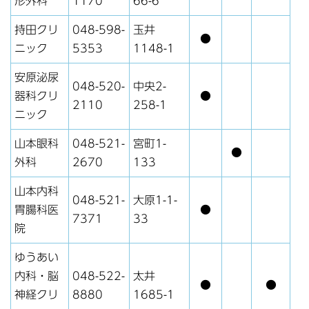
形外科
1170
66-6
持田クリ
048-598-
玉井
●
ニック
5353
1148-1
安原泌尿
048-520-
中央2-
器科クリ
●
2110
258-1
ニック
山本眼科
048-521-
宮町1-
●
外科
2670
133
山本内科
048-521-
大原1-1-
胃腸科医
●
7371
33
院
ゆうあい
内科・脳
048-522-
太井
●
●
神経クリ
8880
1685-1