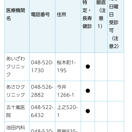
特
眼底
日曜
医療機関
定・
（注
電話番号
住所
日
名
長寿
意
受診
健診
1）
可
（注
意2）
あいざわ
048-520-
桜木町1-
クリニッ
●
1730
195
ク
あさひク
048-526-
今井
●
リニック
2882
1266-1
五十嵐医
048-522-
上之520-
●
院
6432
1
池田内科
048-520-
原島935-