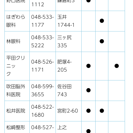
野口医院
鎌倉町3
●
1112
はぎわら
048-533-
玉井
●
眼科
1177
1744-1
048-533-
三ヶ尻
林眼科
●
5222
335
平田クリ
048-526-
肥塚4-
ニッ
●
●
1171
205
ク
吹田脳外
048-599-
佐谷田
●
科医院
3655
743
048-522-
松井医院
宮町2-60
●
●
1680
松崎整形
048-527-
上之
●