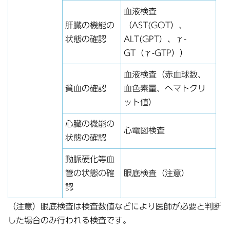
血液検査
肝臓の機能の
（AST(GOT）、
状態の確認
ALT(GPT）、γ-
GT（γ-GTP））
血液検査（赤血球数、
貧血の確認
血色素量、ヘマトクリ
ット値）
心臓の機能の
心電図検査
状態の確認
動脈硬化等血
管の状態の確
眼底検査（注意）
認
（注意）眼底検査は検査数値などにより医師が必要と判断
した場合のみ行われる検査です。