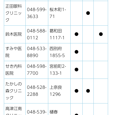
正田眼科
048-599-
桜木町1-
クリニッ
●
3633
71
ク
048-588-
葛和田
鈴木医院
●
●
0112
1117-1
すみや医
048-533-
西別府
●
院
8890
1855-5
せき内科
048-598-
宮前町2-
●
医院
7700
133-1
たかしの
048-528-
上奈良
森クリニ
●
●
2288
1296
ック
高津江南
048-539-
樋春