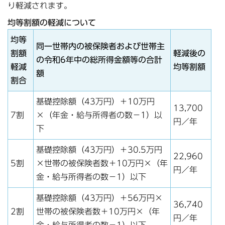
り軽減されます。
均等割額の軽減について
均等
同一世帯内の被保険者および世帯主
割額
軽減後の
の令和6年中の総所得金額等の合計
軽減
均等割額
額
割合
基礎控除額（43万円）＋10万円
13,700
7割
×（年金・給与所得者の数－1）以
円／年
下
基礎控除額（43万円）＋30.5万円
22,960
5割
×世帯の被保険者数＋10万円×（年
円／年
金・給与所得者の数－1）以下
基礎控除額（43万円）＋56万円×
36,740
2割
世帯の被保険者数＋10万円×（年
円／年
金・給与所得者の数－1）以下