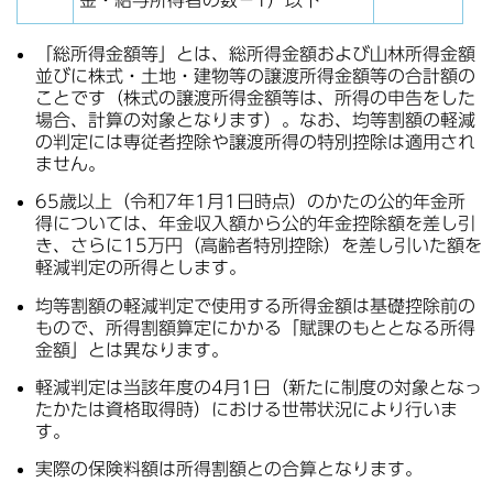
「総所得金額等」とは、総所得金額および山林所得金額
並びに株式・土地・建物等の譲渡所得金額等の合計額の
ことです（株式の譲渡所得金額等は、所得の申告をした
場合、計算の対象となります）。なお、均等割額の軽減
の判定には専従者控除や譲渡所得の特別控除は適用され
ません。
65歳以上（令和7年1月1日時点）のかたの公的年金所
得については、年金収入額から公的年金控除額を差し引
き、さらに15万円（高齢者特別控除）を差し引いた額を
軽減判定の所得とします。
均等割額の軽減判定で使用する所得金額は基礎控除前の
もので、所得割額算定にかかる「賦課のもととなる所得
金額」とは異なります。
軽減判定は当該年度の4月1日（新たに制度の対象となっ
たかたは資格取得時）における世帯状況により行いま
す。
実際の保険料額は所得割額との合算となります。