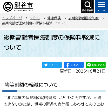
こ
の
ペ
トップページ
くらし
健康保険
後期高齢者医療制度
ー
後期高齢者医療制度の保険料軽減について
ジ
本
の
後期高齢者医療制度の保険料軽減に
文
先
こ
頭
ついて
こ
で
か
す
ら
更新日：2025年8月21日
均等割額の軽減について
令和7年度の保険料の均等割額は45,930円ですが、所得
の少ないかたは、世帯の所得の合計額にあわせて次のとお