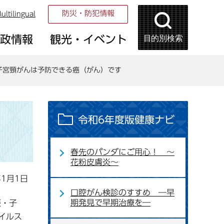
防災・防犯情報
ultilingual
目的別検索
市政情報
観光・イベント
子宮頸がんは予防できる癌（がん）です
令和6年度版健康ナビ
春先のパンダにご用心！ ～
花粉皮膚炎～
年1月1日
口腔がん検診のすすめ ―早
期発見で早期治療を―
娠・子
イルス