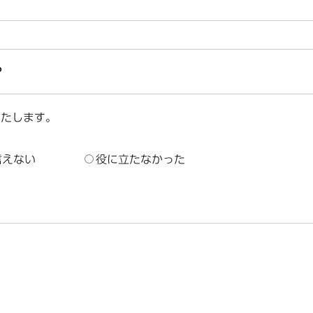
？
いたします。
言えない
役に立たなかった