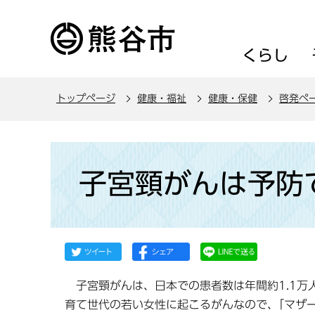
こ
の
ペ
くらし
ー
ジ
トップページ
健康・福祉
健康・保健
啓発ペ
の
先
頭
本
で
文
子宮頸がんは予防
す
こ
こ
か
ら
子宮頸がんは、日本での患者数は年間約1.1万人
育て世代の若い女性に起こるがんなので、｢マザ