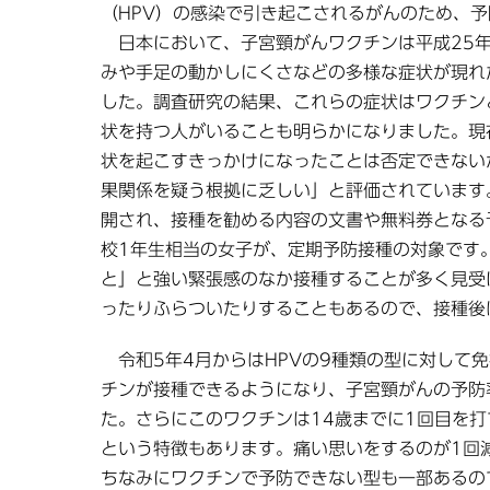
（HPV）の感染で引き起こされるがんのため、
日本において、子宮頸がんワクチンは平成25年
みや手足の動かしにくさなどの多様な症状が現れ
した。調査研究の結果、これらの症状はワクチン
状を持つ人がいることも明らかになりました。現
状を起こすきっかけになったことは否定できない
果関係を疑う根拠に乏しい」と評価されています
開され、接種を勧める内容の文書や無料券となる
校1年生相当の女子が、定期予防接種の対象です
と」と強い緊張感のなか接種することが多く見受
ったりふらついたりすることもあるので、接種後
令和5年4月からはHPVの9種類の型に対して免
チンが接種できるようになり、子宮頸がんの予防率
た。さらにこのワクチンは14歳までに1回目を打
という特徴もあります。痛い思いをするのが1回
ちなみにワクチンで予防できない型も一部あるの