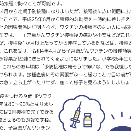
予防接種で防ぐことが可能です。
4月から定期予防接種になりましたが、接種後に広い範囲に広
たことで、平成25年6月から積極的な勧奨を一時的に差し控え
との因果関係は証明されず、ワクチンの接種歴のない人にも同
在では、「子宮頸がんワクチン接種後の痛みや不安などがこれ
が、接種後1か月以上たってから発症している例などは、接種
。これを受け、令和4年4月から子宮頸がんワクチンの接種勧
予診票が個別に送られてくるようになりました。小学校6年生
。これらのお年頃は「予防接種は痛そうで怖いな、でも我慢し
けられます。接種直後にその緊張がふっと緩むことで目の前が
は急に立ち上がったりせず、座って様子を見るようにしましょ
疫をつける９価HPVワク
は80〜90%となりまし
てば2回接種で完了できる
減らせるのも朗報ですね。
で、子宮頸がんワクチン