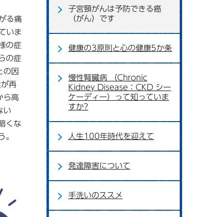
子宮頸がんは予防できる癌
（がん）です
がる痛
ていま
様の症
健康の3原則と心の健康5か条
らの症
との因
慢性腎臓病 （Chronic
奨が再
Kidney Disease：CKD シー
ケーディー）って知っていま
から高
すか?
ない
暗くな
人生100年時代を迎えて
う。
発達障害について
手洗いのススメ