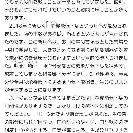
でも多くの歯を救うことが一番と考えていました。最近、
寿命も延びてそれだけでいいのかと疑問に思うことが多く
あります。
こうくう
2018年に新しく
口腔
機能低下症という病名が認められ
か
ました。歯の本数があれば、
嚙
めるという考えが見直され
たのです。この新病名は、お口の中のちょっとした異常を
早期に発見して、大きな病気になる前に適切な訓練や処置
で未然に防ぎ健康寿命を延ばすという目的で導入されまし
そしゃく
えんげ
た。
咀嚼
・
嚥下
・唾液分泌などの機能が低下した状態で、
放置してしまうと摂食嚥下障害に陥り、誤嚥性肺炎、窒息
死や全身の栄養低下による筋力低下を招き、生命のリスク
が倍増することになります。
以下のような症状に当てはまるかたは口腔機能低下症の
可能性がありますので、かかりつけの歯科医に相談してみ
てください。（1）今までより磨き残しが増えた、舌の背
の部分に汚れが目立つ、口角が切れやすい、口が乾くので
何度もうがいをする、口臭が気になる、舌がひりひりする