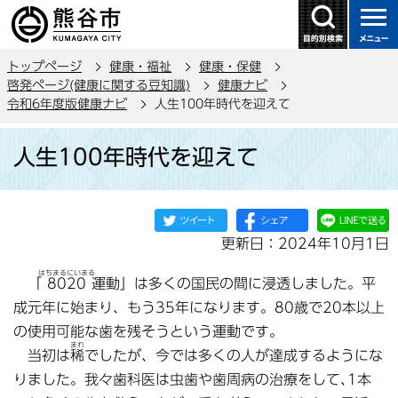
こ
の
ペ
トップページ
健康・福祉
健康・保健
ー
啓発ページ(健康に関する豆知識)
健康ナビ
ジ
令和6年度版健康ナビ
人生100年時代を迎えて
の
本
先
人生100年時代を迎えて
文
頭
こ
で
こ
す
か
更新日：2024年10月1日
ら
はちまるにいまる
「
8020
運動」は多くの国民の間に浸透しました。平
成元年に始まり、もう35年になります。80歳で20本以上
の使用可能な歯を残そうという運動です。
まれ
当初は
稀
でしたが、今では多くの人が達成するようにな
りました。我々歯科医は虫歯や歯周病の治療をして､1本