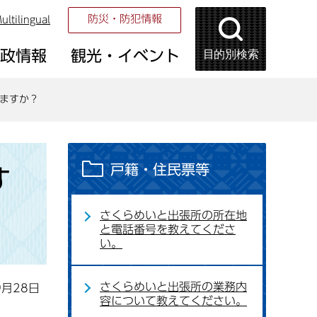
防災・防犯情報
ultilingual
目的別検索
市政情報
観光・イベント
ますか？
戸籍・住民票等
す
さくらめいと出張所の所在地
と電話番号を教えてくださ
い。
さくらめいと出張所の業務内
9月28日
容について教えてください。