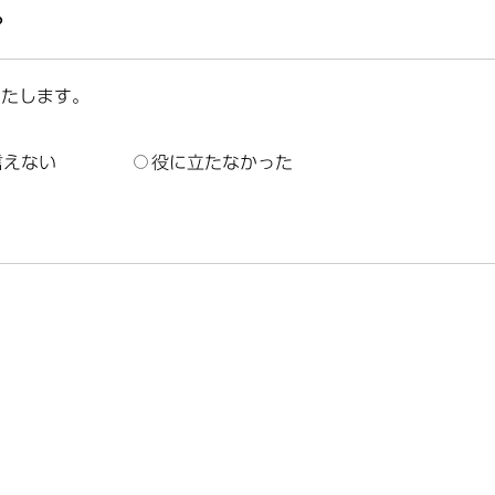
？
いたします。
言えない
役に立たなかった