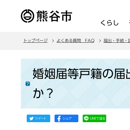
こ
の
ペ
くらし
ー
ジ
トップページ
よくある質問 FAQ
届出・手続・
の
先
頭
本
で
文
婚姻届等戸籍の届
す
こ
こ
か？
か
ら