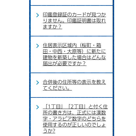
印鑑登録証のカードが見つか
りません。印鑑証明書は取れ
ますか？
住居表示区域内（桜町・箱
田・中西・大原等）に新たに
建物を新築した場合はどんな
届出が必要ですか？
合併後の住所等の表示を教え
てください。
「1丁目」「2丁目」と付く住
所の書き方は、正式には漢数
字・アラビア数字のどちらを
使用するのが正しいのでしょ
うか?