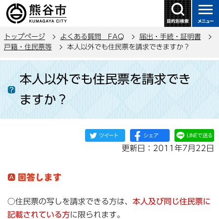
こ
の
ペ
トップページ
よくある質問 FAQ
届出・手続・証明書
ー
戸籍・住民票等
本人以外でも住民票を請求できますか？
ジ
本
の
本人以外でも住民票を請求でき
文
先
こ
頭
ますか？
こ
で
か
す
ら
更新日：2011年7月22日
○住民票の写しを請求できる方は、
本人及び同じ住民票に
記載されている方
に限られます。