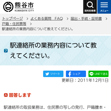
こ
の
ペ
トップページ
よくある質問 FAQ
届出・手続・証明書
ー
戸籍・住民票等
ジ
駅連絡所の業務内容について教えてください。
の
本
先
駅連絡所の業務内容について教
文
頭
こ
で
えてください。
こ
す
か
ら
更新日：2011年12月1日
駅連絡所の取扱業務は、住民票の写しの発行、戸籍謄本・