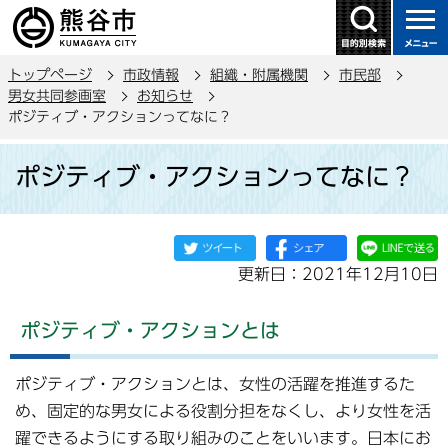
こ
の
ペ
トップページ
市政情報
組織・附属機関
市民部
ー
男女共同参画室
お知らせ
ジ
ポジティブ・アクションってなに？
の
本
先
ポジティブ・アクションってなに？
文
頭
こ
で
こ
す
か
更新日：2021年12月10日
ら
ポジティブ・アクションとは
ポジティブ・アクションとは、女性の活躍を推進するた
め、固定的な男女による役割分担をなくし、より女性を活
躍できるようにする取り組みのことをいいます。日本にお