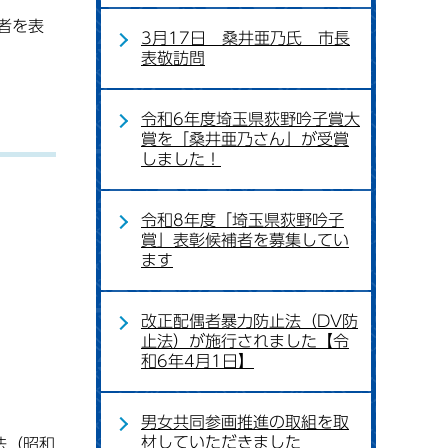
者を表
3月17日 桑井亜乃氏 市長
表敬訪問
令和6年度埼玉県荻野吟子賞大
賞を「桑井亜乃さん」が受賞
しました！
令和8年度「埼玉県荻野吟子
賞」表彰候補者を募集してい
ます
改正配偶者暴力防止法（DV防
止法）が施行されました【令
和6年4月1日】
男女共同参画推進の取組を取
材していただきました
法（昭和