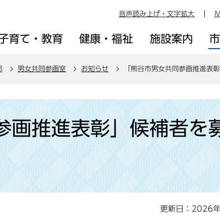
音声読み上げ・文字拡大
M
子育て・教育
健康・福祉
施設案内
部
男女共同参画室
お知らせ
「熊谷市男女共同参画推進表彰
参画推進表彰」候補者を
更新日：2026