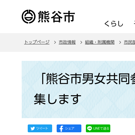
こ
の
ペ
くらし
ー
ジ
トップページ
市政情報
組織・附属機関
市民
の
先
頭
本
で
文
「熊谷市男女共同
す
こ
こ
集します
か
ら