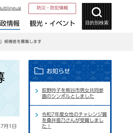
防災・防犯情報
ultilingual
目的別検索
市政情報
観光・イベント
」候補者を募集します
お知らせ
募
荻野吟子を熊谷市男女共同参
画のシンボルとしました
令和7年度女性のチャレンジ賞
を桑井亜乃さんが受賞しまし
年7月1日
た！