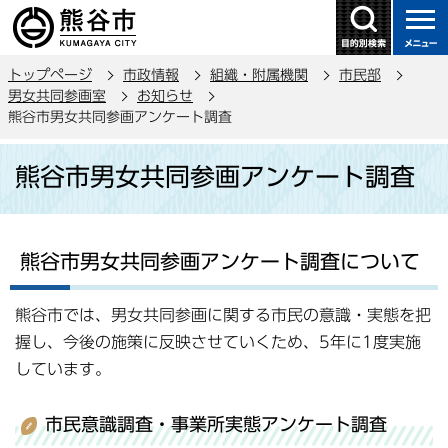
こ
の
ペ
トップページ
市政情報
組織・附属機関
市民部
ー
男女共同参画室
お知らせ
ジ
熊谷市男女共同参画アンケート調査
の
本
先
熊谷市男女共同参画アンケート調査
文
頭
こ
で
こ
す
か
熊谷市男女共同参画アンケート調査について
ら
熊谷市では、男女共同参画に関する市民の意識・実態を把
握し、今後の施策に反映させていくため、5年に1度実施
しています。
市民意識調査・事業所実態アンケート調査