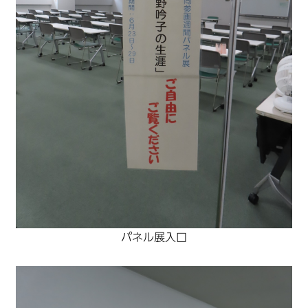
パネル展入口