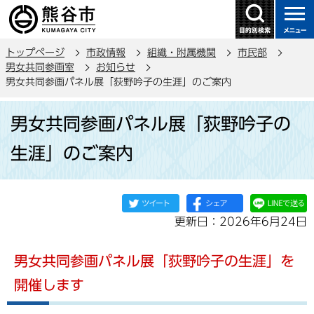
こ
の
ペ
トップページ
市政情報
組織・附属機関
市民部
ー
男女共同参画室
お知らせ
ジ
男女共同参画パネル展「荻野吟子の生涯」のご案内
の
本
先
男女共同参画パネル展「荻野吟子の
文
頭
こ
で
生涯」のご案内
こ
す
か
ら
更新日：2026年6月24日
男女共同参画パネル展「荻野吟子の生涯」を
開催します