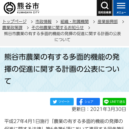
こ
の
ペ
トップページ
市政情報
組織・附属機関
産業振興部
ー
農業政策課
その他農業に関するお知らせ
ジ
熊谷市農業の有する多面的機能の発揮の促進に関する計画の公表
の
について
先
本
頭
熊谷市農業の有する多面的機能の発
文
で
こ
揮の促進に関する計画の公表につい
す
こ
て
か
ら
更新日：2021年3月30日
平成27年4月1日施行「農業の有する多面的機能の発揮の