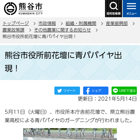
こ
の
ペ
トップページ
市政情報
組織・附属機関
産業振興部
ー
農業政策課
その他農業に関するお知らせ
ジ
熊谷市役所前花壇に青パパイヤ出現！
の
本
先
熊谷市役所前花壇に青パパイヤ出
文
頭
こ
で
現！
こ
す
か
ら
更新日：2021年5月14日
5月11日（火曜日）、市役所本庁舎前花壇で、県立熊谷農
業高校による青パパイヤのガーデニングが行われました。