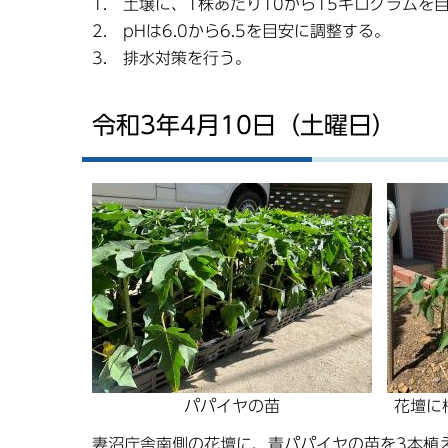
1. 土壌に、1株あたり10から15キログラムを
2. pHは6.0から6.5を目安に調整する。
3. 排水対策を行う。
令和3年4月10日（土曜日）
パパイヤの苗
花壇に
妻沼庁舎南側の花壇に、青パパイヤの苗を3本植