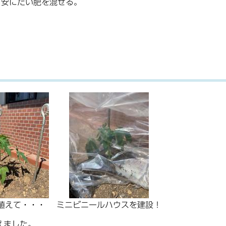
目安にたい肥を混ぜる。
植えて・・・
ミニビニールハウスを建設！
えました。