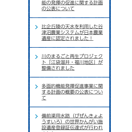
能の発揮の促進に関する計画
の公表について
比企丘陵の天水を利用した谷
津沼農業システムが日本農業
遺産に認定されました！
川のまるごと再生プロジェク
ト「江袋溜井・福川地区」が
整備されました
多面的機能発揮促進事業に関
する計画の概要の公表につい
て
備前渠用水路（びぜんきょよ
うすいろ）の世界かんがい施
設遺産登録証伝達式が行われ