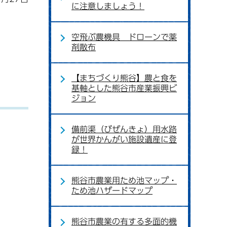
に注意しましょう！
空飛ぶ農機具 ドローンで薬
剤散布
【まちづくり熊谷】農と食を
基軸とした熊谷市産業振興ビ
ジョン
備前渠（びぜんきょ）用水路
が世界かんがい施設遺産に登
録！
熊谷市農業用ため池マップ・
ため池ハザードマップ
熊谷市農業の有する多面的機