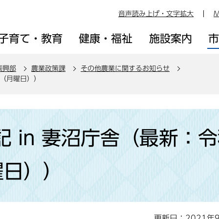
音声読み上げ・文字拡大
M
子育て・教育
健康・福祉
施設案内
振興部
農業政策課
その他農業に関するお知らせ
日（月曜日））
 in 妻沼庁舎（最新：
曜日））
更新日：2021年