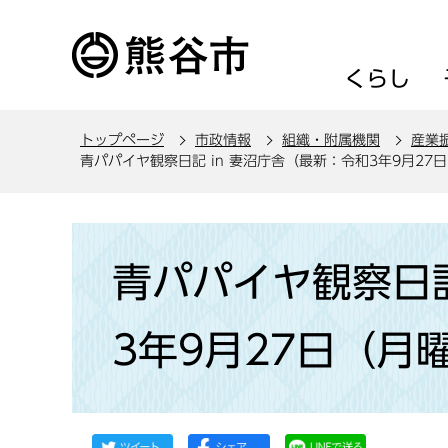
こ
の
ペ
くらし
ー
ジ
トップページ
市政情報
組織・附属機関
産業
の
青パパイヤ観察日記 in 妻沼庁舎（最新：令和3年9月27
先
頭
で
本
す
文
青パパイヤ観察日記
こ
こ
3年9月27日（月
か
ら