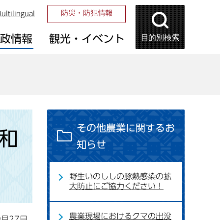
防災・防犯情報
ultilingual
目的別検索
市政情報
観光・イベント
その他農業に関するお
令和
知らせ
野生いのししの豚熱感染の拡
大防止にご協力ください！
農業現場におけるクマの出没
9月27日