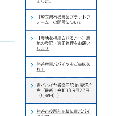
ました。
「埼玉県有機農業プラットフ
ォーム」の開設について
【農地を相続される方へ】農
地の登記・適正管理をお願い
します
熊谷産青パパイヤをご賞味あ
れ！
青パパイヤ観察日記 in 妻沼庁
舎（最新：令和3年9月27日
（月曜日））
熊谷市役所前花壇に青パパイ