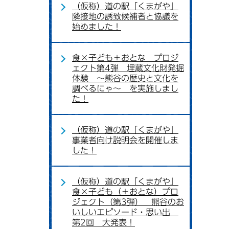
（仮称）道の駅「くまがや」
隣接地の誘致候補者と協議を
始めました！
食×子ども＋おとな プロジ
ェクト第4弾 埋蔵文化財発掘
体験 ～熊谷の歴史と文化を
調べるにゃ～ を実施しまし
た！
（仮称）道の駅「くまがや」
事業者向け説明会を開催しま
した！
（仮称）道の駅「くまがや」
食×子ども（＋おとな）プロ
ジェクト（第3弾） 熊谷のお
いしいエピソード・思い出
第2回 大発表！