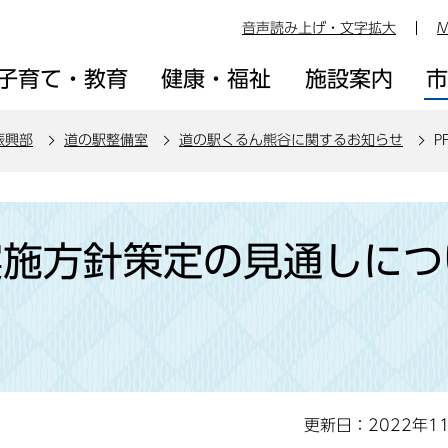
音声読み上げ・文字拡大
M
子育て・教育
健康・福祉
施設案内
振興部
道の駅整備室
道の駅くるん熊谷に関するお知らせ
P
実施方針策定の見通しにつ
更新日：2022年1