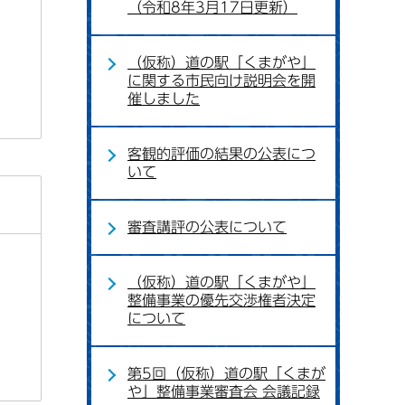
（令和8年3月17日更新）
（仮称）道の駅「くまがや」
に関する市民向け説明会を開
催しました
客観的評価の結果の公表につ
いて
審査講評の公表について
（仮称）道の駅「くまがや」
整備事業の優先交渉権者決定
について
第5回（仮称）道の駅「くまが
や」整備事業審査会 会議記録