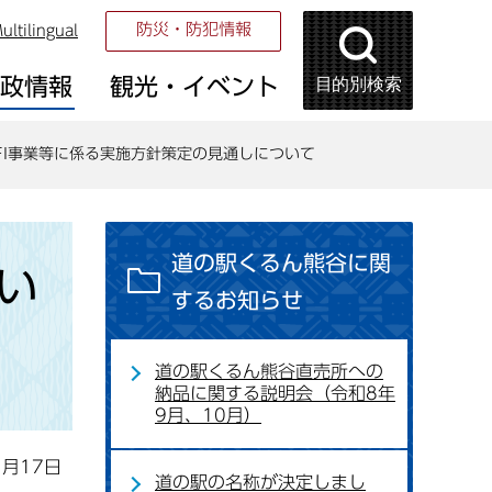
防災・防犯情報
ultilingual
目的別検索
市政情報
観光・イベント
FI事業等に係る実施方針策定の見通しについて
道の駅くるん熊谷に関
い
するお知らせ
道の駅くるん熊谷直売所への
納品に関する説明会（令和8年
9月、10月）
1月17日
道の駅の名称が決定しまし