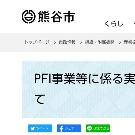
こ
の
ペ
くらし
ー
ジ
トップページ
市政情報
組織・附属機関
産業
の
先
頭
本
で
文
PFI事業等に係る
す
こ
こ
て
か
ら