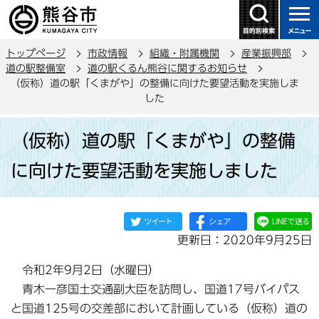
こ
の
ペ
トップページ
市政情報
組織・附属機関
産業振興部
ー
道の駅整備室
道の駅くるん熊谷に関するお知らせ
ジ
（仮称）道の駅「くまがや」の整備に向けた要望活動を実施しま
の
した
先
本
頭
（仮称）道の駅「くまがや」の整備
文
で
こ
に向けた要望活動を実施しました
す
こ
か
ら
更新日：2020年9月25日
令和2年9月2日（水曜日）
青木一彦国土交通副大臣を訪問し、国道17号バイパス
と国道125号の交差部において計画している（仮称）道の