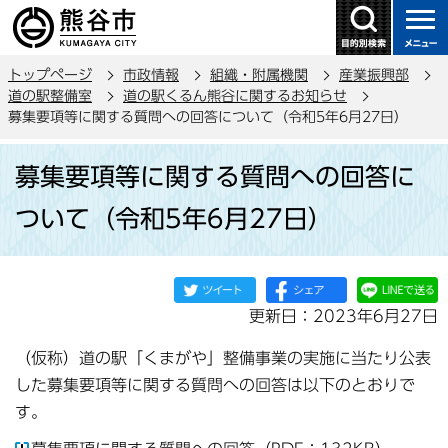
こ
の
ペ
トップページ
市政情報
組織・附属機関
産業振興部
ー
道の駅整備室
道の駅くるん熊谷に関するお知らせ
ジ
募集要項等に関する質問への回答について（令和5年6月27日）
の
本
先
募集要項等に関する質問への回答に
文
頭
こ
で
ついて（令和5年6月27日）
こ
す
か
ら
更新日：2023年6月27日
（仮称）道の駅「くまがや」整備事業の実施に当たり公表
した募集要項等に関する質問への回答は以下のとおりで
す。