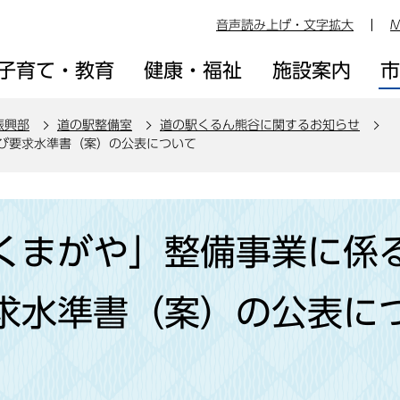
音声読み上げ・文字拡大
M
子育て・教育
健康・福祉
施設案内
振興部
道の駅整備室
道の駅くるん熊谷に関するお知らせ
び要求水準書（案）の公表について
くまがや」整備事業に係
求水準書（案）の公表に