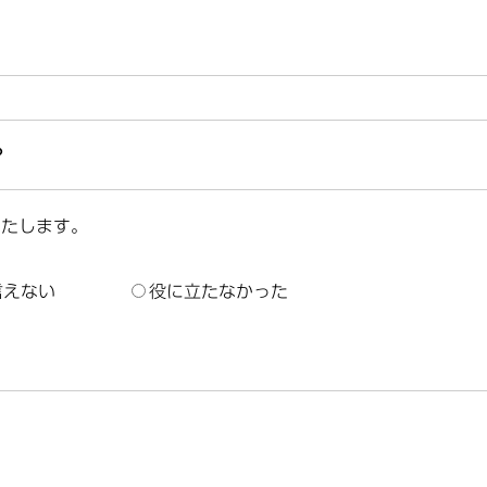
？
いたします。
言えない
役に立たなかった