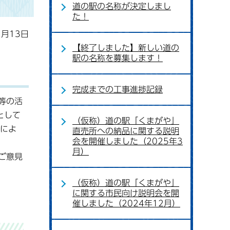
道の駅の名称が決定しまし
た！
1月13日
【終了しました】新しい道の
駅の名称を募集します！
完成までの工事進捗記録
等の活
として
（仮称）道の駅「くまがや」
定によ
直売所への納品に関する説明
会を開催しました（2025年3
月）
ご意見
（仮称）道の駅「くまがや」
に関する市民向け説明会を開
催しました（2024年12月）