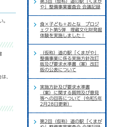
第3回（仮称）道の駅「くまが
や」整備事業審査会 会議記録
い。
食×子ども＋おとな プロジ
ェクト第5弾 埋蔵文化財発掘
体験を実施しました！
（仮称）道の駅「くまがや」
書
整備事業に係る実施方針改訂
版及び要求水準書（案）改訂
版の公表について
合は、
実施方針及び要求水準書
（案）に関する質問及び意見
等への回答について（令和5年
2月28日更新）
第2回（仮称）道の駅「くまが