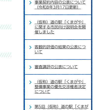
事業契約内容の公表について
（令和8年3月17日更新）
（仮称）道の駅「くまがや」
に関する市民向け説明会を開
催しました
客観的評価の結果の公表につ
いて
審査講評の公表について
（仮称）道の駅「くまがや」
整備事業の優先交渉権者決定
について
第5回（仮称）道の駅「くまが