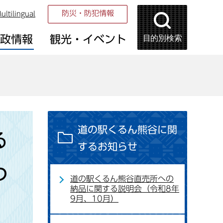
防災・防犯情報
ultilingual
目的別検索
市政情報
観光・イベント
道の駅くるん熊谷に関
る
するお知らせ
つ
道の駅くるん熊谷直売所への
納品に関する説明会（令和8年
9月、10月）