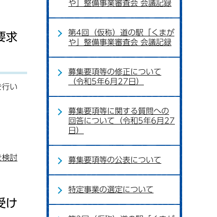
や」整備事業審査会 会議記録
第4回（仮称）道の駅「くまが
要求
や」整備事業審査会 会議記録
募集要項等の修正について
（令和5年6月27日）
を行い
募集要項等に関する質問への
回答について（令和5年6月27
日）
を検討
募集要項等の公表について
特定事業の選定について
受け