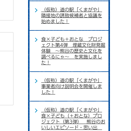
（仮称）道の駅「くまがや」
隣接地の誘致候補者と協議を
始めました！
食×子ども＋おとな プロジ
ェクト第4弾 埋蔵文化財発掘
体験 ～熊谷の歴史と文化を
調べるにゃ～ を実施しまし
た！
（仮称）道の駅「くまがや」
事業者向け説明会を開催しま
した！
（仮称）道の駅「くまがや」
食×子ども（＋おとな）プロ
ジェクト（第3弾） 熊谷のお
いしいエピソード・思い出