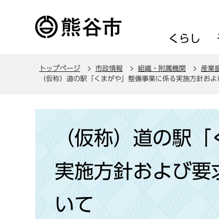
こ
の
ペ
くらし
ー
ジ
トップページ
市政情報
組織・附属機関
産業
の
（仮称）道の駅「くまがや」整備事業に係る実施方針およ
先
頭
で
本
す
文
（仮称）道の駅「
こ
こ
実施方針および要
か
ら
いて