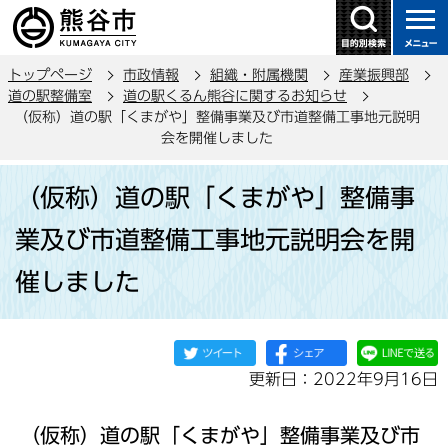
こ
の
ペ
トップページ
市政情報
組織・附属機関
産業振興部
ー
道の駅整備室
道の駅くるん熊谷に関するお知らせ
ジ
（仮称）道の駅「くまがや」整備事業及び市道整備工事地元説明
の
会を開催しました
先
本
頭
（仮称）道の駅「くまがや」整備事
文
で
こ
業及び市道整備工事地元説明会を開
す
こ
催しました
か
ら
更新日：2022年9月16日
（仮称）道の駅「くまがや」整備事業及び市