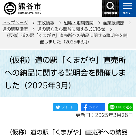
こ
の
ペ
トップページ
市政情報
組織・附属機関
産業振興部
ー
道の駅整備室
道の駅くるん熊谷に関するお知らせ
ジ
（仮称）道の駅「くまがや」直売所への納品に関する説明会を開
の
催しました（2025年3月）
先
本
頭
（仮称）道の駅「くまがや」直売所
文
で
こ
への納品に関する説明会を開催しま
す
こ
した（2025年3月）
か
ら
更新日：2025年3月28日
（仮称）道の駅「くまがや」直売所への納品