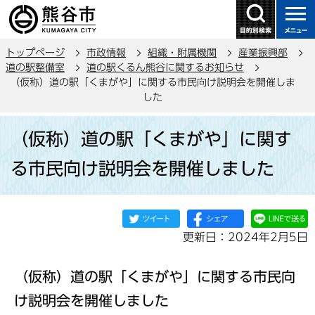
こ
の
ペ
トップページ
市政情報
組織・附属機関
産業振興部
ー
道の駅整備室
道の駅くるん熊谷に関するお知らせ
ジ
（仮称）道の駅「くまがや」に関する市民向け説明会を開催しま
の
した
先
本
頭
（仮称）道の駅「くまがや」に関す
文
で
こ
る市民向け説明会を開催しました
す
こ
か
ら
更新日：2024年2月5日
（仮称）道の駅「くまがや」に関する市民向
け説明会を開催しました