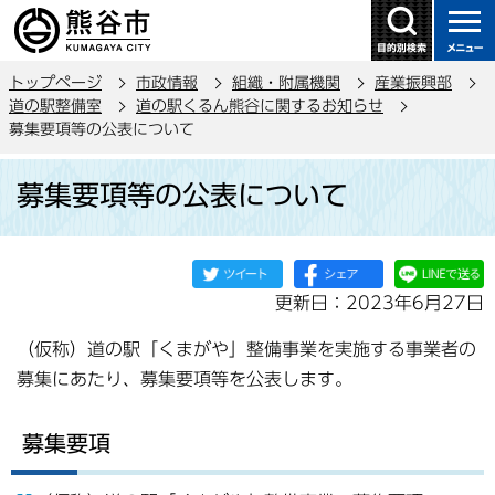
こ
の
ペ
トップページ
市政情報
組織・附属機関
産業振興部
ー
道の駅整備室
道の駅くるん熊谷に関するお知らせ
ジ
募集要項等の公表について
の
本
先
募集要項等の公表について
文
頭
こ
で
こ
す
か
更新日：2023年6月27日
ら
（仮称）道の駅「くまがや」整備事業を実施する事業者の
募集にあたり、募集要項等を公表します。
募集要項