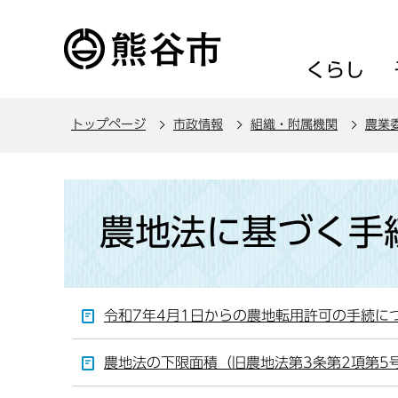
こ
の
ペ
くらし
ー
ジ
トップページ
市政情報
組織・附属機関
農業
の
先
頭
本
で
文
農地法に基づく手
す
こ
こ
か
ら
令和7年4月1日からの農地転用許可の手続に
農地法の下限面積（旧農地法第3条第2項第5