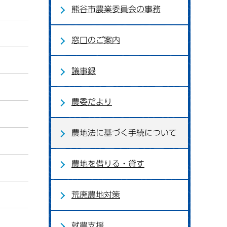
熊谷市農業委員会の事務
窓口のご案内
議事録
農委だより
農地法に基づく手続について
農地を借りる・貸す
荒廃農地対策
就農支援