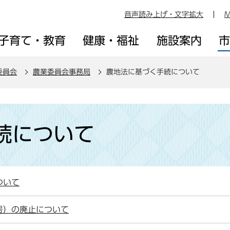
音声読み上げ・文字拡大
M
子育て・教育
健康・福祉
施設案内
委員会
農業委員会事務局
農地法に基づく手続について
続について
ついて
号）の廃止について