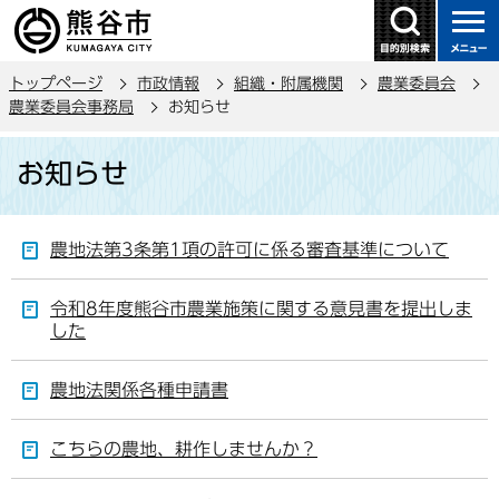
こ
の
ペ
トップページ
市政情報
組織・附属機関
農業委員会
ー
農業委員会事務局
お知らせ
ジ
本
の
お知らせ
文
先
こ
頭
こ
で
農地法第3条第1項の許可に係る審査基準について
か
す
ら
令和8年度熊谷市農業施策に関する意見書を提出しま
した
農地法関係各種申請書
こちらの農地、耕作しませんか？