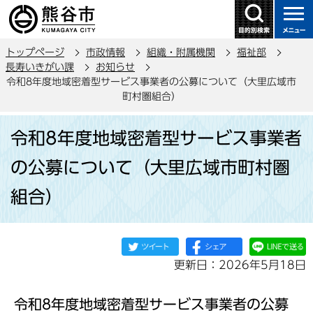
こ
の
ペ
トップページ
市政情報
組織・附属機関
福祉部
ー
長寿いきがい課
お知らせ
ジ
令和8年度地域密着型サービス事業者の公募について（大里広域市
の
町村圏組合）
先
本
頭
令和8年度地域密着型サービス事業者
文
で
こ
の公募について（大里広域市町村圏
す
こ
組合）
か
ら
更新日：2026年5月18日
令和8年度地域密着型サービス事業者の公募