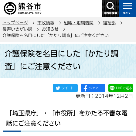
こ
の
ペ
トップページ
市政情報
組織・附属機関
福祉部
ー
長寿いきがい課
お知らせ
ジ
介護保険を名目にした「かたり調査」にご注意ください
の
本
先
介護保険を名目にした「かたり調
文
頭
こ
で
査」にご注意ください
こ
す
か
ら
更新日：2014年12月2日
「埼玉県庁」・「市役所」をかたる不審な電
話にご注意ください