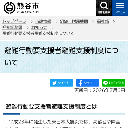
こ
の
ペ
トップページ
市政情報
組織・附属機関
福祉部
ー
福祉総務課
お知らせ
ジ
避難行動要支援者避難支援制度について
の
本
先
避難行動要支援者避難支援制度につ
文
頭
こ
で
いて
こ
す
か
ら
更新日：2026年7月6日
避難行動要支援者避難支援制度とは
平成23年に発生した東日本大震災では、高齢者や障害