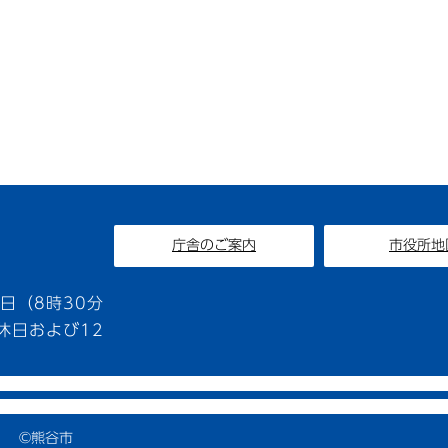
庁舎のご案内
市役所地
1
日（8時30分
休日および12
©熊谷市