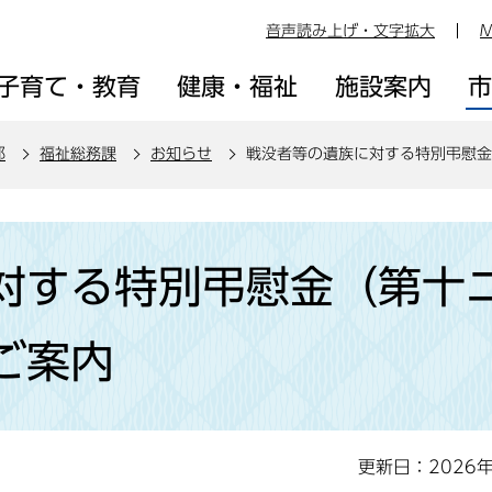
音声読み上げ・文字拡大
M
子育て・教育
健康・福祉
施設案内
部
福祉総務課
お知らせ
戦没者等の遺族に対する特別弔慰金
対する特別弔慰金（第十
ご案内
更新日：2026