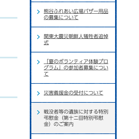
熊谷ふれあい広場バザー用品
の募集について
関東大震災朝鮮人犠牲者追悼
式
「夏のボランティア体験プロ
グラム」の参加者募集につい
て
災害義援金の受付について
戦没者等の遺族に対する特別
弔慰金（第十ニ回特別弔慰
金）のご案内