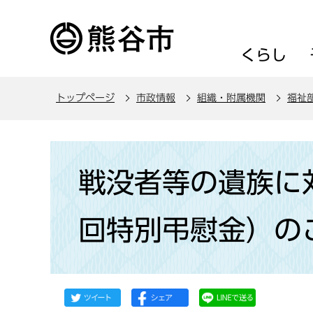
こ
の
ペ
くらし
ー
ジ
トップページ
市政情報
組織・附属機関
福祉
の
先
頭
本
で
文
戦没者等の遺族に
す
こ
こ
回特別弔慰金）の
か
ら