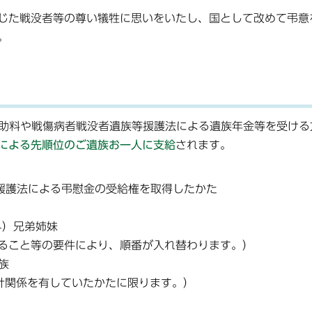
じた戦没者等の尊い犠牲に思いをいたし、国として改めて弔意
。
助料や戦傷病者戦没者遺族等援護法による遺族年金等を受ける
による先順位のご
遺族お一人に支給
されます。
等援護法による弔慰金の受給権を取得したかた
4）兄弟姉妹
こと等の要件により、順番が入れ替わります。）
族
関係を有していたかたに限ります。）