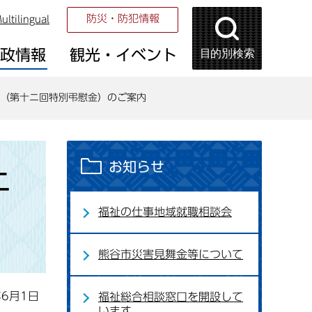
防災・防犯情報
ultilingual
目的別検索
市政情報
観光・イベント
（第十ニ回特別弔慰金）のご案内
お知らせ
ニ
福祉の仕事地域就職相談会
熊谷市災害見舞金等について
年6月1日
福祉総合相談窓口を開設して
います