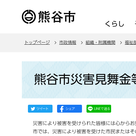
こ
の
ペ
くらし
ー
ジ
トップページ
市政情報
組織・附属機関
福祉
の
先
頭
本
で
文
熊谷市災害見舞金
す
こ
こ
か
ら
災害により被害を受けられた皆様には心からお
市では、災害により被害を受けた市民またはそ