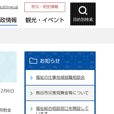
防災・防犯情報
ultilingual
目的別検索
市政情報
観光・イベント
お知らせ
福祉の仕事地域就職相談会
年2月6日
熊谷市災害見舞金等について
福祉総合相談窓口を開設して
弔慰金
います