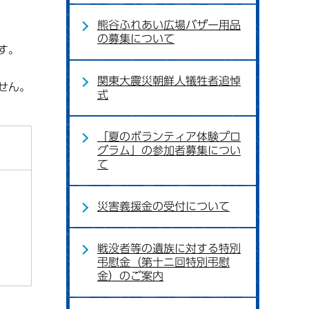
熊谷ふれあい広場バザー用品
の募集について
す。
関東大震災朝鮮人犠牲者追悼
せん。
式
「夏のボランティア体験プロ
グラム」の参加者募集につい
て
災害義援金の受付について
戦没者等の遺族に対する特別
弔慰金（第十ニ回特別弔慰
金）のご案内