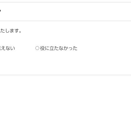
？
いたします。
言えない
役に立たなかった