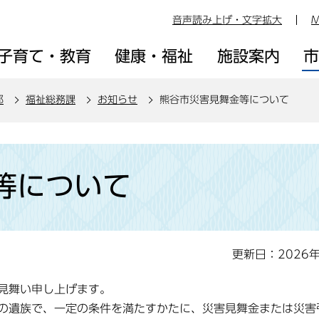
音声読み上げ・文字拡大
M
子育て・教育
健康・福祉
施設案内
部
福祉総務課
お知らせ
熊谷市災害見舞金等について
等について
更新日：2026
見舞い申し上げます。
の遺族で、一定の条件を満たすかたに、災害見舞金または災害