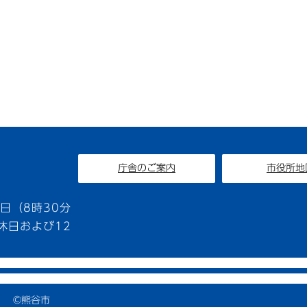
庁舎のご案内
市役所地
1
日（8時30分
休日および12
©熊谷市