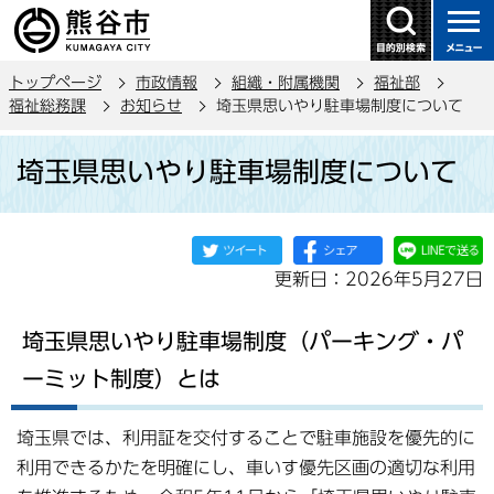
こ
の
ペ
トップページ
市政情報
組織・附属機関
福祉部
ー
福祉総務課
お知らせ
埼玉県思いやり駐車場制度について
ジ
本
の
埼玉県思いやり駐車場制度について
文
先
こ
頭
こ
で
か
す
更新日：2026年5月27日
ら
埼玉県思いやり駐車場制度（パーキング・パ
ーミット制度）とは
埼玉県では、利用証を交付することで駐車施設を優先的に
利用できるかたを明確にし、車いす優先区画の適切な利用