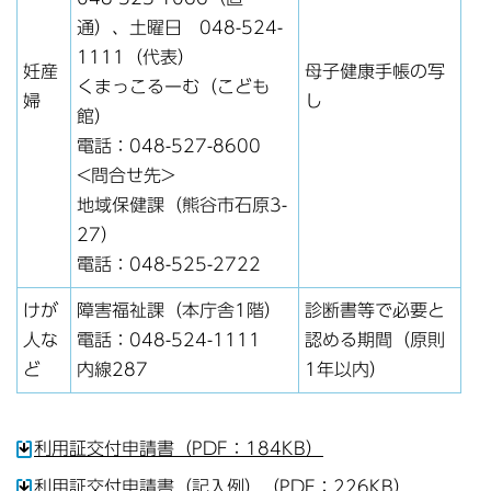
通）、土曜日 048-524-
1111（代表）
妊産
母子健康手帳の写
くまっこるーむ（こども
婦
し
館）
電話：048-527-8600
<問合せ先>
地域保健課（熊谷市石原3-
27）
電話：048-525-2722
けが
障害福祉課（本庁舎1階）
診断書等で必要と
人な
電話：048-524-1111
認める期間（原則
ど
内線287
1年以内）
利用証交付申請書（PDF：184KB）
利用証交付申請書（記入例）（PDF：226KB）