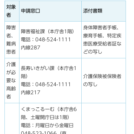
対象
申請窓口
添付書類
者
障害
身体障害者手帳、
障害福祉課（本庁舎1階）
者、
療育手帳、特定疾
電話：048-524-1111
難病
患医療受給者証な
内線287
患者
どの写し
介護
長寿いきがい課（本庁舎1
が必
階）
介護保険被保険者
要な
電話：048-524-1111
の写し
高齢
内線217
者
くまっこるーむ（本庁舎6
階、土曜開庁日は1階）
電話：月曜日から金曜日
048-523-1066（直