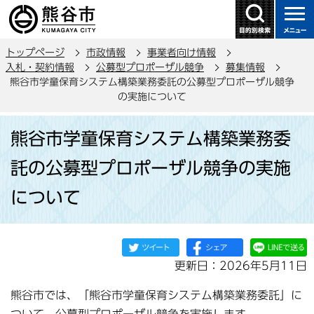
こ
の
ペ
トップページ
市政情報
事業者向け情報
ー
入札・契約情報
公募型プロポーザル競争
募集情報
ジ
熊谷市学童保育システム構築業務委託の公募型プロポーザル競争
の
の実施について
先
本
頭
熊谷市学童保育システム構築業務委
文
で
こ
託の公募型プロポーザル競争の実施
す
こ
について
か
ら
更新日：2026年5月11日
熊谷市では、「熊谷市学童保育システム構築業務委託」に