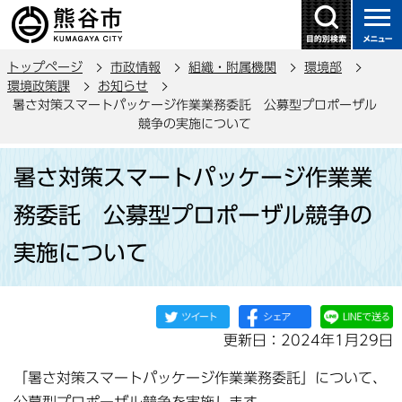
こ
の
ペ
トップページ
市政情報
組織・附属機関
環境部
ー
環境政策課
お知らせ
ジ
暑さ対策スマートパッケージ作業業務委託 公募型プロポーザル
の
競争の実施について
先
本
頭
暑さ対策スマートパッケージ作業業
文
で
こ
務委託 公募型プロポーザル競争の
す
こ
実施について
か
ら
更新日：2024年1月29日
「暑さ対策スマートパッケージ作業業務委託」について、