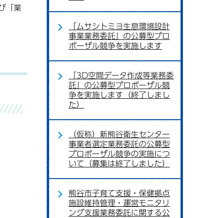
び「業
「ムサシトミヨ生息環境設計
事業業務委託」の公募型プロ
ポーザル競争を実施します
「3D空間データ作成等業務委
託」の公募型プロポーザル競
争を実施します（終了しまし
た）
（仮称）新熊谷衛生センター
事業者選定業務委託の公募型
プロポーザル競争の実施につ
いて（募集は終了しました）
熊谷市子育て支援・保健拠点
施設維持管理・運営モニタリ
ング支援業務委託に関する公