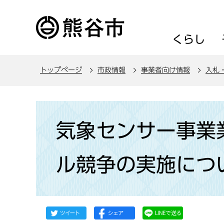
こ
の
ペ
くらし
ー
ジ
トップページ
市政情報
事業者向け情報
入札
の
先
頭
本
で
文
気象センサー事業
す
こ
こ
ル競争の実施につ
か
ら