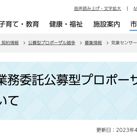
音声読み上げ・文字拡大
M
子育て・教育
健康・福祉
施設案内
・契約情報
公募型プロポーザル競争
募集情報
気象センサー
業務委託公募型プロポー
いて
更新日：2023年