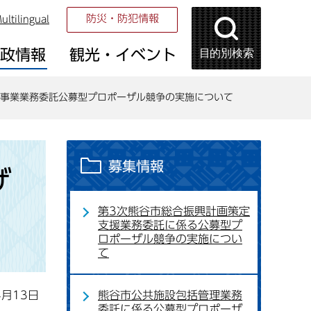
防災・防犯情報
ultilingual
目的別検索
市政情報
観光・イベント
事業業務委託公募型プロポーザル競争の実施について
募集情報
ザ
第3次熊谷市総合振興計画策定
支援業務委託に係る公募型プ
ロポーザル競争の実施につい
て
4月13日
熊谷市公共施設包括管理業務
委託に係る公募型プロポーザ