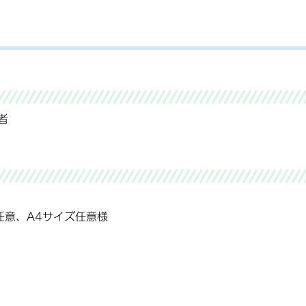
者
意、A4サイズ任意様
）
（様式任意）
調書（様式6）