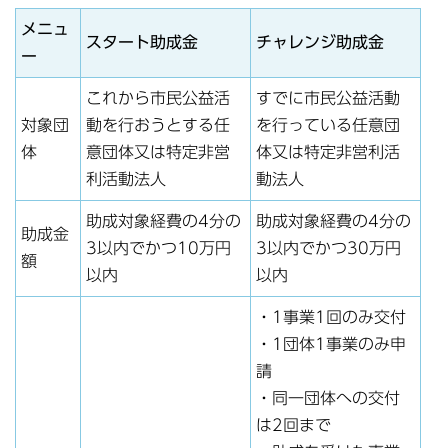
メニュ
スタート助成金
チャレンジ助成金
ー
これから市民公益活
すでに市民公益活動
対象団
動を行おうとする任
を行っている任意団
体
意団体又は特定非営
体又は特定非営利活
利活動法人
動法人
助成対象経費の4分の
助成対象経費の4分の
助成金
3以内でかつ10万円
3以内でかつ30万円
額
以内
以内
・1事業1回のみ交付
・1団体1事業のみ申
請
・同一団体への交付
は2回まで