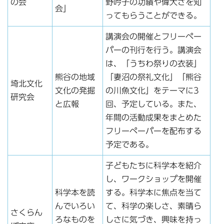
の会
野吟子の功績や偉大さを知
会」
ってもらうことができる。
講演会の開催とフリーペー
パーの刊行を行う。講演会
は、「うちわ祭りの衣装」
熊谷の地域
「妻沼の祭礼文化」「熊谷
埼北文化
文化の発掘
の川魚文化」をテーマに3
研究会
と広報
回、予定している。また、
年間の活動成果をまとめた
フリーペーパーを配布する
予定である。
子どもたちに科学本を紹介
し、ワークショップを開催
科学本を読
する。科学本に焦点を当て
んでいろい
て、科学の楽しさ、素晴ら
さくらん
ろなものを
しさに気づき、興味を持っ