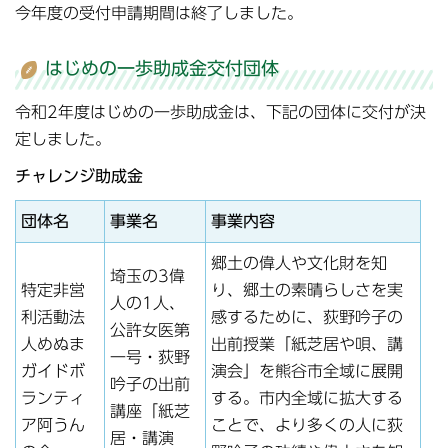
今年度の受付申請期間は終了しました。
はじめの一歩助成金交付団体
令和2年度はじめの一歩助成金は、下記の団体に交付が決
定しました。
チャレンジ助成金
団体名
事業名
事業内容
郷土の偉人や文化財を知
埼玉の3偉
特定非営
り、郷土の素晴らしさを実
人の1人、
利活動法
感するために、荻野吟子の
公許女医第
人めぬま
出前授業「紙芝居や唄、講
一号・荻野
ガイドボ
演会」を熊谷市全域に展開
吟子の出前
ランティ
する。市内全域に拡大する
講座「紙芝
ア阿うん
ことで、より多くの人に荻
居・講演