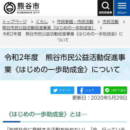
こ
の
ペ
トップページ
くらし
市民参画・市民活動
市民活動
ー
熊谷市民公益活動促進事業「はじめの一歩助成金」
ジ
令和2年度 熊谷市民公益活動促進事業《はじめの一歩助成金》に
の
ついて
先
本
頭
令和2年度 熊谷市民公益活動促進事
文
で
こ
業《はじめの一歩助成金》について
す
こ
か
ら
更新日：2020年5月29日
《はじめの一歩助成金》とは…
「地域社会に貢献する活動を始めたい」「今、行っている