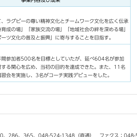
事業内容及び成果
て、ラグビーの尊い精神文化とチームワーク文化を広く伝承
身育成の場」「家族交流の場」「地域社会の絆を深める場」
ポーツ文化の普及と振興」に寄与することを目指す。
間参加者500名を目標としていたが、延べ604名が参加
対する関心を広め、当初の目的を達成できた。また、11名
講習会を実施し、3名がコーチ実践デビューをした。
0、286、365、048-524-1348（直通） ファクス：048-5