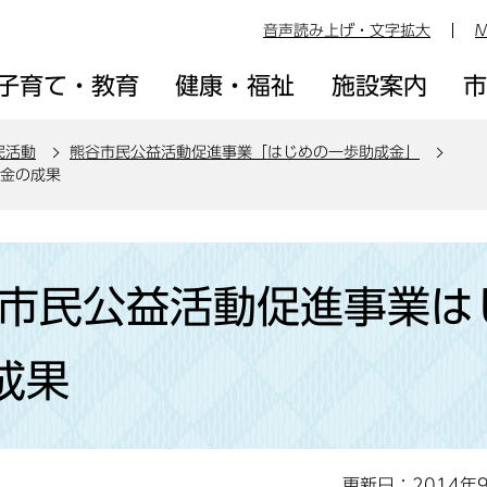
音声読み上げ・文字拡大
M
子育て・教育
健康・福祉
施設案内
民活動
熊谷市民公益活動促進事業「はじめの一歩助成金」
成金の成果
谷市民公益活動促進事業は
成果
更新日：2014年