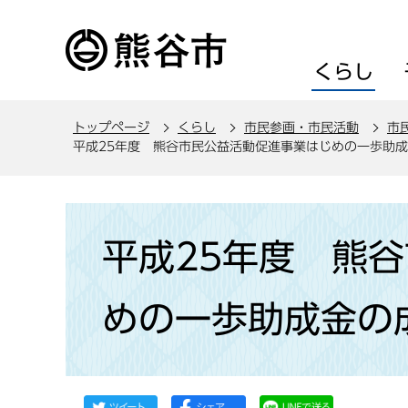
こ
の
ペ
くらし
ー
ジ
トップページ
くらし
市民参画・市民活動
市
の
平成25年度 熊谷市民公益活動促進事業はじめの一歩助
先
頭
で
本
す
文
平成25年度 熊
こ
こ
めの一歩助成金の
か
ら