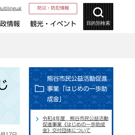
防災・防犯情報
ultilingual
目的別検索
市政情報
観光・イベント
熊谷市民公益活動促進
じ
事業「はじめの一歩助
成金」
令和4年度 熊谷市民公益活動
促進事業《はじめの一歩助成
金》交付団体について
9月17日