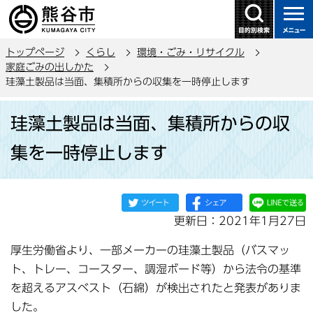
こ
の
ペ
トップページ
くらし
環境・ごみ・リサイクル
ー
家庭ごみの出しかた
ジ
珪藻土製品は当面、集積所からの収集を一時停止します
の
本
先
珪藻土製品は当面、集積所からの収
文
頭
こ
で
集を一時停止します
こ
す
か
ら
更新日：2021年1月27日
厚生労働省より、一部メーカーの珪藻土製品（バスマッ
ト、トレー、コースター、調湿ボード等）から法令の基準
を超えるアスベスト（石綿）が検出されたと発表がありま
した。