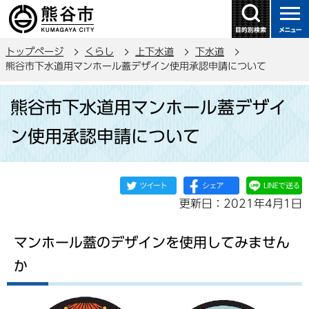
こ
の
ペ
トップページ
くらし
上下水道
下水道
ー
熊谷市下水道用マンホール蓋デザイン使用承認申請について
ジ
本
の
熊谷市下水道用マンホール蓋デザイ
文
先
こ
頭
ン使用承認申請について
こ
で
か
す
ら
更新日：2021年4月1日
マンホール蓋のデザインを使用してみません
か