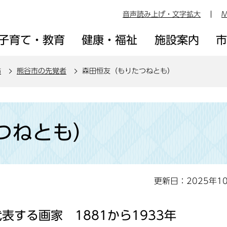
音声読み上げ・文字拡大
M
子育て・教育
健康・福祉
施設案内
訪
熊谷市の先覚者
森田恒友（もりたつねとも）
つねとも）
更新日：2025年1
する画家 1881から1933年