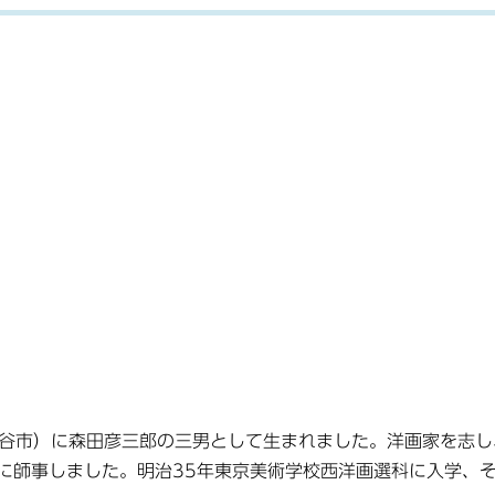
熊谷市）に森田彦三郎の三男として生まれました。洋画家を志し
に師事しました。明治35年東京美術学校西洋画選科に入学、