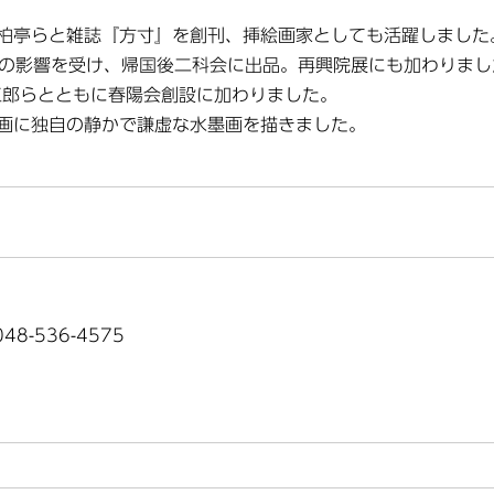
柏亭らと雑誌『方寸』を創刊、挿絵画家としても活躍しました
ヌの影響を受け、帰国後二科会に出品。再興院展にも加わりまし
三郎らとともに春陽会創設に加わりました。
画に独自の静かで謙虚な水墨画を描きました。
8-536-4575