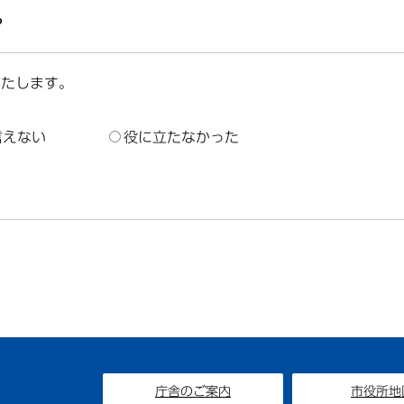
？
いたします。
言えない
役に立たなかった
庁舎のご案内
市役所地