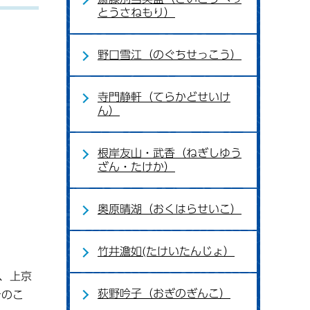
とうさねもり）
野口雪江（のぐちせっこう）
寺門静軒（てらかどせいけ
ん）
根岸友山・武香（ねぎしゆう
ざん・たけか）
奥原晴湖（おくはらせいこ）
竹井澹如(たけいたんじょ）
、上京
荻野吟子（おぎのぎんこ）
そのこ