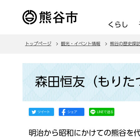
こ
の
ペ
くらし
ー
ジ
トップページ
観光・イベント情報
熊谷の歴史探
の
先
頭
本
で
文
森田恒友（もりた
す
こ
こ
か
ら
明治から昭和にかけての熊谷を代表