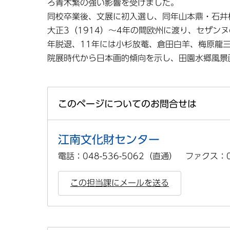
ろ青木繁の強い影響を受けました。
同校卒業後、文展に初入選し、同年山本鼎・石井
大正3（1914）～4年の間欧州に渡り、セザン
年脱退、11年には小杉放菴、倉田白羊、梅原龍
院展時代から日本画的傾向を示し、田園水郷風景
このページについてのお問合せは
江南文化財センター
電話：048-536-5062（直通） ファクス：04
この担当課にメールを送る