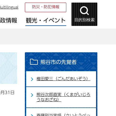
防災・防犯情報
ultilingual
目的別検索
市政情報
観光・イベント
熊谷市の先覚者
権田愛三（ごんだあいぞう）
0月31日
熊谷次郎直実（くまがいじろ
うなおざね）
斎藤別当実盛（さいとうべっ