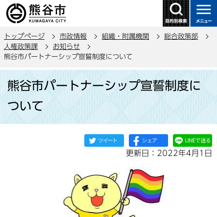
こ
の
ペ
トップページ
市政情報
組織・附属機関
総合政策部
ー
人権政策課
お知らせ
ジ
熊谷市パートナーシップ宣誓制度について
の
本
先
熊谷市パートナーシップ宣誓制度に
文
頭
こ
で
ついて
こ
す
か
ら
更新日：2022年4月1日