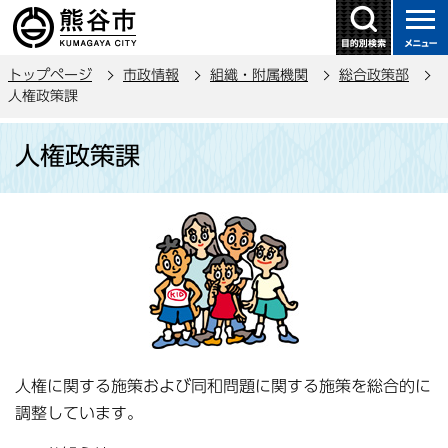
こ
の
ペ
トップページ
市政情報
組織・附属機関
総合政策部
ー
人権政策課
ジ
本
の
人権政策課
文
先
こ
頭
こ
で
か
す
ら
人権に関する施策および同和問題に関する施策を総合的に
調整しています。